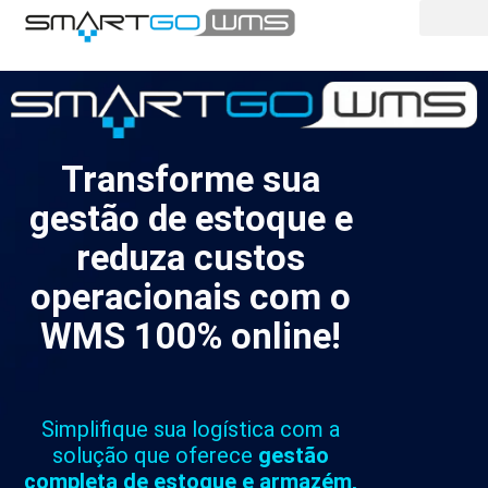
Ir
para
o
conteúdo
Transforme sua
gestão de estoque e
reduza custos
operacionais com o
WMS 100% online!
Simplifique sua logística com a
solução que oferece
gestão
completa de estoque e armazém,