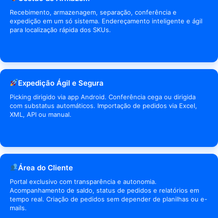
e
a
Recebimento, armazenagem, separação, conferência e
m
r
expedição em um só sistema. Endereçamento inteligente e ágil
p
n
para localização rápida dos SKUs.
r
a
e
g
s
e
a
s
t
Expedição Ágil e Segura
ã
o
Picking dirigido via app Android. Conferência cega ou dirigida
d
com substatus automáticos. Importação de pedidos via Excel,
XML, API ou manual.
e
e
s
t
o
q
Área do Cliente
u
Portal exclusivo com transparência e autonomia.
e
Acompanhamento de saldo, status de pedidos e relatórios em
?
tempo real. Criação de pedidos sem depender de planilhas ou e-
mails.