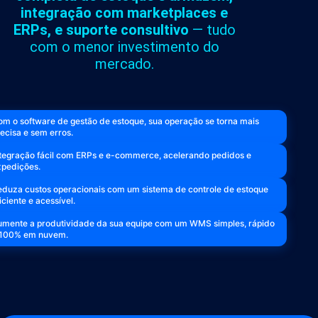
integração com marketplaces e
ERPs, e suporte consultivo
— tudo
com o menor investimento do
mercado.
m o software de gestão de estoque, sua operação se torna mais
ecisa e sem erros.
ntegração fácil com ERPs e e-commerce, acelerando pedidos e
xpedições.
eduza custos operacionais com um sistema de controle de estoque
iciente e acessível.
umente a produtividade da sua equipe com um WMS simples, rápido
 100% em nuvem.