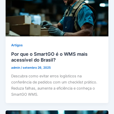
Artigos
Por que o SmartGO é o WMS mais
acessível do Brasil?
admin
/
setembro 26, 2025
Descubra como evitar erros logísticos na
conferência de pedidos com um checklist prático.
Reduza falhas, aumente a eficiência e conheça o
SmartGO WMS.