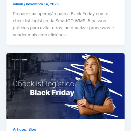
admin
/
novembro 14, 2025
Prepare sua operação para a Black Friday com o
checklist logístico da SmartGO WMS. 5 passos
práticos para evitar erros, automatizar processos e
vender mais com eficiência.
,
Artigos
Blog