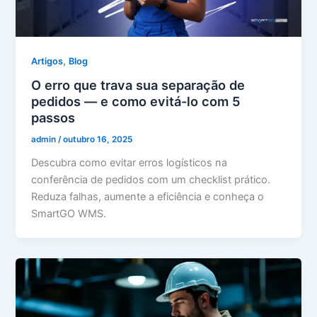
,
Artigos
Blog
O erro que trava sua separação de
pedidos — e como evitá-lo com 5
passos
admin
/
outubro 16, 2025
Descubra como evitar erros logísticos na
conferência de pedidos com um checklist prático.
Reduza falhas, aumente a eficiência e conheça o
SmartGO WMS.