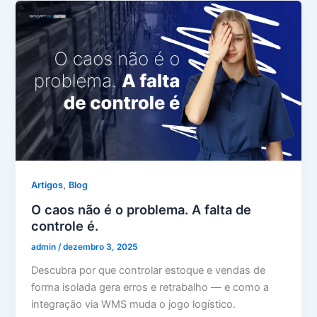
,
Artigos
Blog
O caos não é o problema. A falta de
controle é.
admin
/
dezembro 3, 2025
Descubra por que controlar estoque e vendas de
forma isolada gera erros e retrabalho — e como a
integração via WMS muda o jogo logístico.